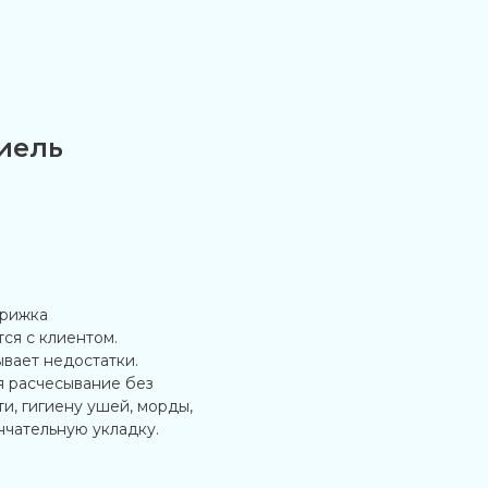
иель
трижка
ся с клиентом.
вает недостатки.
я расчесывание без
и, гигиену ушей, морды,
нчательную укладку.