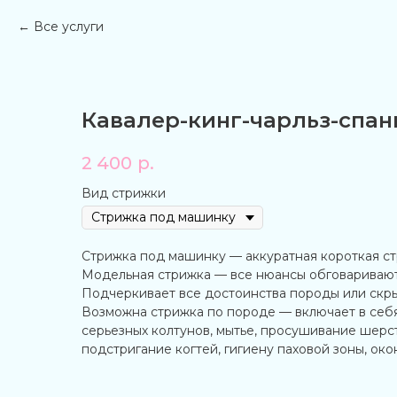
Все услуги
Кавалер-кинг-чарльз-спан
2 400
р.
Вид стрижки
Стрижка под машинку — аккуратная короткая с
Модельная стрижка — все нюансы обговаривают
Подчеркивает все достоинства породы или скры
Возможна стрижка по породе — включает в себ
серьезных колтунов, мытье, просушивание шерст
подстригание когтей, гигиену паховой зоны, око