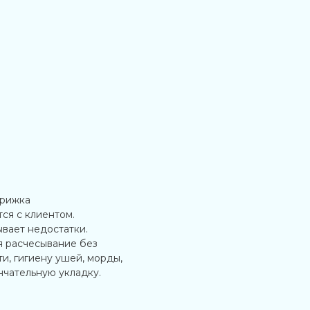
трижка
ся с клиентом.
вает недостатки.
я расчесывание без
и, гигиену ушей, морды,
нчательную укладку.