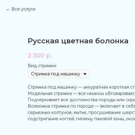
Все услуги
Русская цветная болонка
2 300
р.
Вид стрижки
Стрижка под машинку — аккуратная короткая с
Модельная стрижка — все нюансы обговаривают
Подчеркивает все достоинства породы или скры
Возможна стрижка по породе — включает в себ
серьезных колтунов, мытье, просушивание шерст
подстригание когтей, гигиену паховой зоны, око