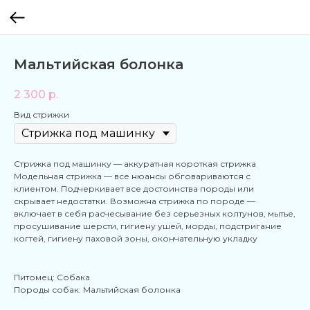
Мальтийская болонка
2 300
р.
Вид стрижки
Стрижка под машинку — аккуратная короткая стрижка
Модельная стрижка — все нюансы обговариваются с
клиентом. Подчеркивает все достоинства породы или
скрывает недостатки. Возможна стрижка по породе —
включает в себя расчесывание без серьезных колтунов, мытье,
просушивание шерсти, гигиену ушей, морды, подстригание
когтей, гигиену паховой зоны, окончательную укладку
Питомец: Собака
Породы собак: Мальтийская болонка