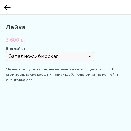
Лайка
3 600
р.
Вид лайки
Мытье, просушивание, вычесывание линяющей шерсти. В
стоимость также входит чистка ушей, подстригание когтей и
окантовка лап