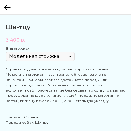
Ши-тцу
3 400
р.
Вид стрижки
Стрижка под машинку — аккуратная короткая стрижка
Модельная стрижка — все нюансы обговариваются с
клиентом. Подчеркивает все достоинства породы или
скрывает недостатки. Возможна стрижка по породе —
включает в себя расчесывание без серьезных колтунов, мытье,
просушивание шерсти, гигиену ушей, морды, подстригание
когтей, гигиену паховой зоны, окончательную укладку
Питомец: Собака
Породы собак: Ши-тцу