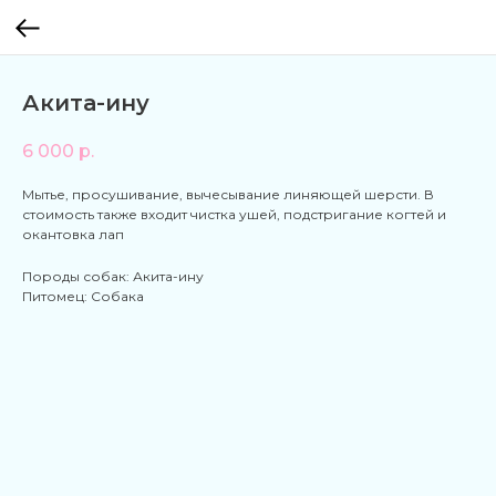
Акита-ину
6 000
р.
Мытье, просушивание, вычесывание линяющей шерсти. В
стоимость также входит чистка ушей, подстригание когтей и
окантовка лап
Породы собак: Акита-ину
Питомец: Собака