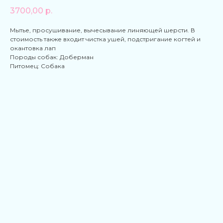
3700,00
р.
Мытье, просушивание, вычесывание линяющей шерсти. В
стоимость также входит чистка ушей, подстригание когтей и
окантовка лап
Породы собак: Доберман
Питомец: Собака