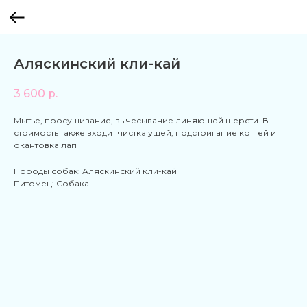
Аляскинский кли-кай
3 600
р.
Мытье, просушивание, вычесывание линяющей шерсти. В
стоимость также входит чистка ушей, подстригание когтей и
окантовка лап
Породы собак: Аляскинский кли-кай
Питомец: Собака