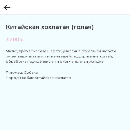
Китайская хохлатая (голая)
3 200
р.
Мытье, прочесывание шерсти, удаление отмершей шерсти
путем выщипывания, гигиена ушей, подстригание когтей,
обработка подушечек лап и окончательная укладка
Питомец: Собака
Породы собак: Китайская хохлатая