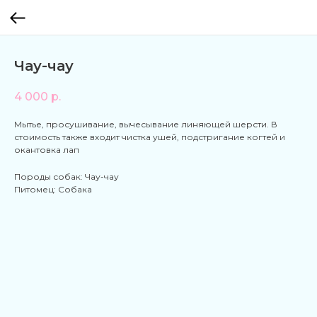
Чау-чау
4 000
р.
Мытье, просушивание, вычесывание линяющей шерсти. В
стоимость также входит чистка ушей, подстригание когтей и
окантовка лап
Породы собак: Чау-чау
Питомец: Собака