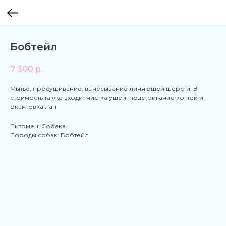
Бобтейл
7 300
р.
Мытье, просушивание, вычесывание линяющей шерсти. В
стоимость также входит чистка ушей, подстригание когтей и
окантовка лап
Питомец: Собака
Породы собак: Бобтейл