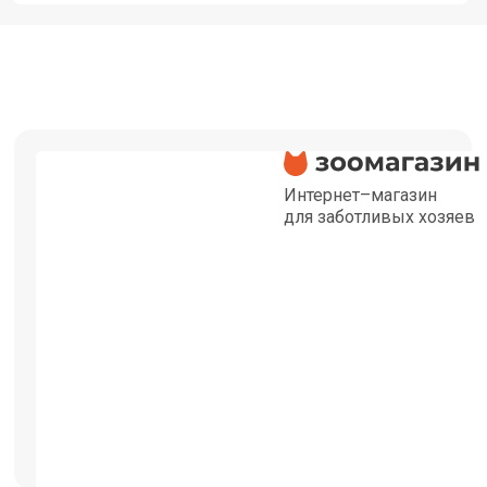
Интернет–магазин
для заботливых хозяев
Здоровье вашего питомц
наша главная ценность
Помогаем хвостикам из 
найти свою семью